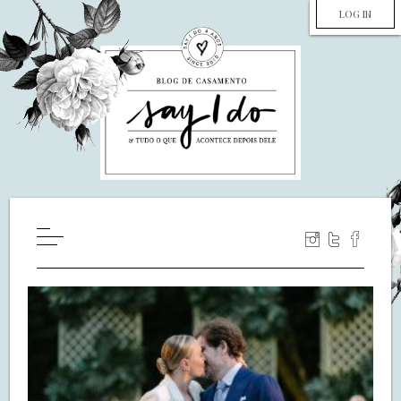
LOG IN
HOME
WILL YOU MARRY ME?
LUA DE MEL
COZINHA
DECORAÇÃO
DE NOIVA PRA NOIVA