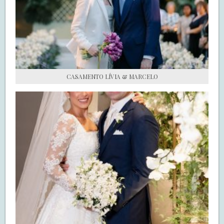
S.O.S CASADAS
FALE COM O SAY I DO
CASAMENTO LÍVIA & MARCELO