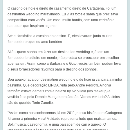
O casório de hoje é direto de casamento direto de Cartagena. Foi um
destination wedding maravilhoso. Eu vi as fotos e sabia que precisava
compartilhar com vocês. Um casal muito bonito, com uma cerimônia
daquelas que inspiram a gente.
Achei fantástica a escolha do destino. E, eles levaram junto muitos
fornecedores que eu amo também.
Aliás, quem sonha em fazer um destination wedding e já tem um
fornecedor brasileiro em mente, não precisa se preocupar em escolher
apenas um. Assim como a Bárbara e o Guto, vocês também podem levar
o seus fornecedores favoritos para o destino dos sonhos.
Sou apaixonada por destination wedding e o de hoje já vai para a minha
pastinha. Que decoração LINDA, feita pelo Andre Pedrotti. A noiva
também estava demais com a beleza by Ivo Vilela (Ivo makeup) e
vestido feito pela Debbie Mangabeira Jordão. Vamos ver tudo? As fotos
são do querido Torin Zanette.
“Assim como nos conhecemos, lá em 2011, nossa história em Cartagena
foi amor à primeira vista! A cidade representa tudo que mais amamos.
Sol, música, gastronomia, e uma paisagem de cair o queixo. O