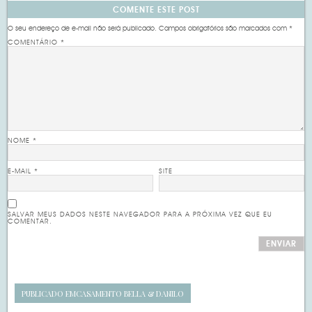
COMENTE ESTE POST
O seu endereço de e-mail não será publicado.
Campos obrigatórios são marcados com
*
COMENTÁRIO
*
NOME
*
E-MAIL
*
SITE
SALVAR MEUS DADOS NESTE NAVEGADOR PARA A PRÓXIMA VEZ QUE EU
COMENTAR.
PUBLICADO EM
CASAMENTO BELLA & DANILO