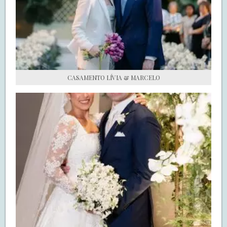
S.O.S CASADAS
FALE COM O SAY I DO
CASAMENTO LÍVIA & MARCELO