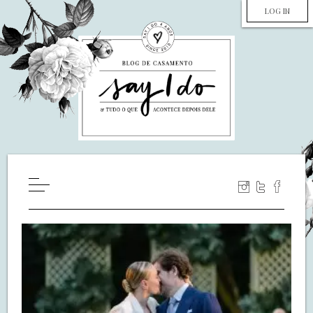
LOG IN
HOME
WILL YOU MARRY ME?
LUA DE MEL
COZINHA
DECORAÇÃO
DE NOIVA PRA NOIVA