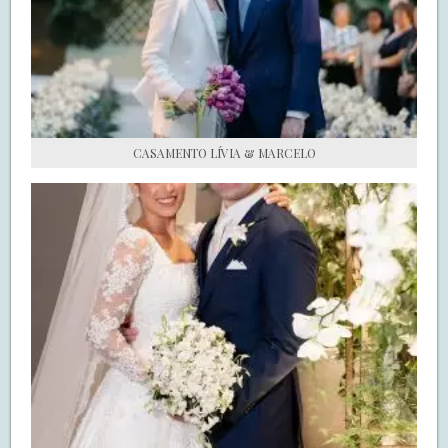
S.O.S CASADAS
FALE COM O SAY I DO
CASAMENTO LÍVIA & MARCELO