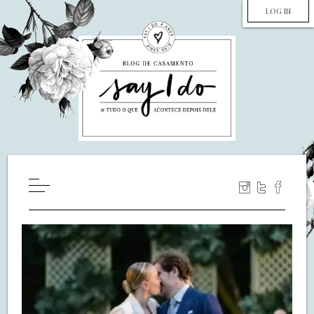
LOG IN
HOME
WILL YOU MARRY ME?
LUA DE MEL
COZINHA
DECORAÇÃO
DE NOIVA PRA NOIVA