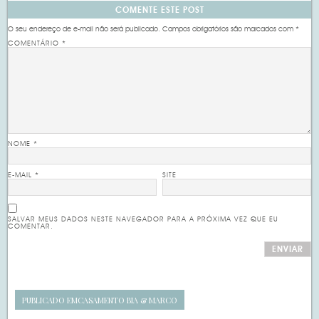
COMENTE ESTE POST
O seu endereço de e-mail não será publicado.
Campos obrigatórios são marcados com
*
COMENTÁRIO
*
NOME
*
E-MAIL
*
SITE
SALVAR MEUS DADOS NESTE NAVEGADOR PARA A PRÓXIMA VEZ QUE EU
COMENTAR.
PUBLICADO EM
CASAMENTO BIA & MARCO