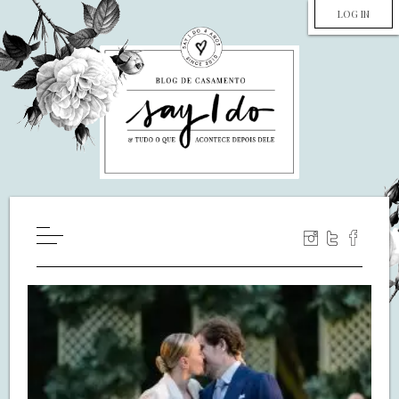
LOG IN
HOME
WILL YOU MARRY ME?
LUA DE MEL
COZINHA
DECORAÇÃO
DE NOIVA PRA NOIVA