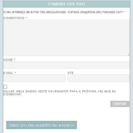
COMENTE ESTE POST
O seu endereço de e-mail não será publicado.
Campos obrigatórios são marcados com
*
COMENTÁRIO
*
NOME
*
E-MAIL
*
SITE
SALVAR MEUS DADOS NESTE NAVEGADOR PARA A PRÓXIMA VEZ QUE EU
COMENTAR.
PUBLICADO EM
CASAMENTO BIA & MARCO