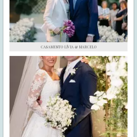
S.O.S CASADAS
FALE COM O SAY I DO
CASAMENTO LÍVIA & MARCELO