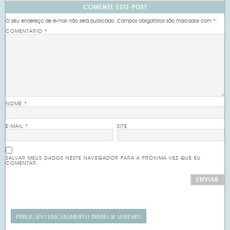
COMENTE ESTE POST
O seu endereço de e-mail não será publicado.
Campos obrigatórios são marcados com
*
COMENTÁRIO
*
NOME
*
E-MAIL
*
SITE
SALVAR MEUS DADOS NESTE NAVEGADOR PARA A PRÓXIMA VEZ QUE EU
COMENTAR.
PUBLICADO EM
CASAMENTO BRUNA & ADRIANO