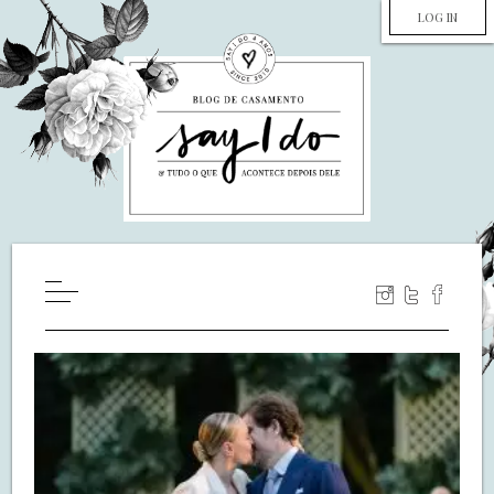
LOG IN
HOME
WILL YOU MARRY ME?
LUA DE MEL
COZINHA
DECORAÇÃO
DE NOIVA PRA NOIVA