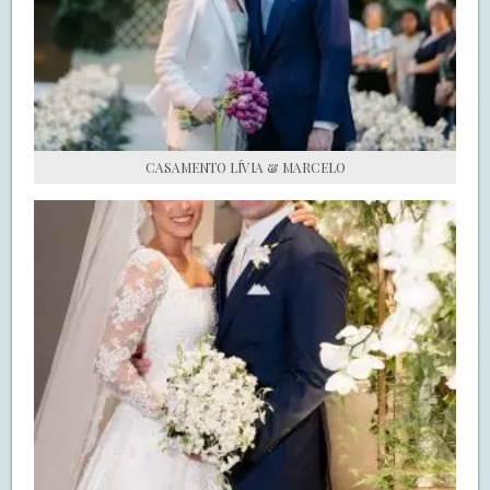
S.O.S CASADAS
FALE COM O SAY I DO
CASAMENTO LÍVIA & MARCELO