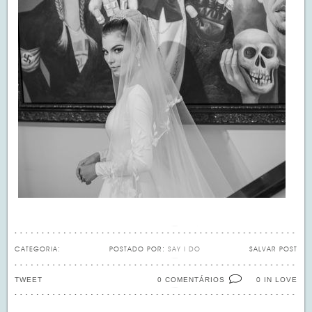
CATEGORIA:
POSTADO POR:
SAY I DO
SALVAR POST
TWEET
0 COMENTÁRIOS
IN LOVE
0