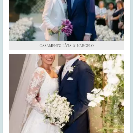
S.O.S CASADAS
FALE COM O SAY I DO
CASAMENTO LÍVIA & MARCELO