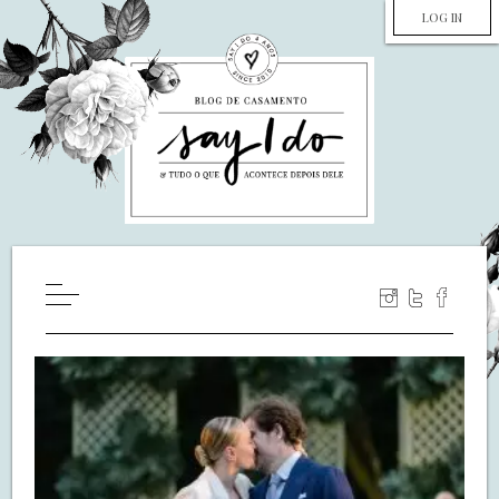
LOG IN
HOME
WILL YOU MARRY ME?
LUA DE MEL
COZINHA
DECORAÇÃO
DE NOIVA PRA NOIVA