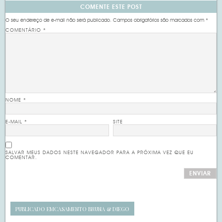
COMENTE ESTE POST
O seu endereço de e-mail não será publicado.
Campos obrigatórios são marcados com
*
COMENTÁRIO
*
NOME
*
E-MAIL
*
SITE
SALVAR MEUS DADOS NESTE NAVEGADOR PARA A PRÓXIMA VEZ QUE EU
COMENTAR.
PUBLICADO EM
CASAMENTO BRUNA & DIEGO