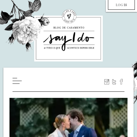
LOG IN
HOME
WILL YOU MARRY ME?
LUA DE MEL
COZINHA
DECORAÇÃO
DE NOIVA PRA NOIVA