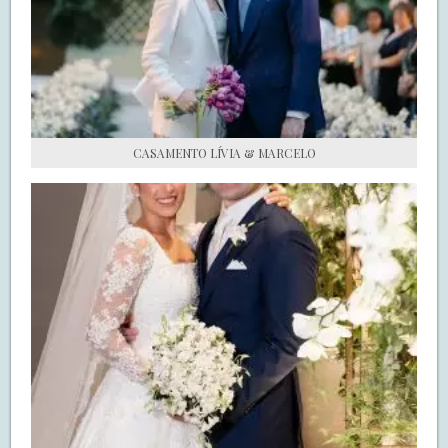
S.O.S CASADAS
FALE COM O SAY I DO
CASAMENTO LÍVIA & MARCELO