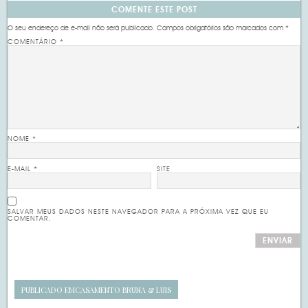
COMENTE ESTE POST
O seu endereço de e-mail não será publicado.
Campos obrigatórios são marcados com
*
COMENTÁRIO
*
NOME
*
E-MAIL
*
SITE
SALVAR MEUS DADOS NESTE NAVEGADOR PARA A PRÓXIMA VEZ QUE EU
COMENTAR.
PUBLICADO EM
CASAMENTO BRUNA & LUIS