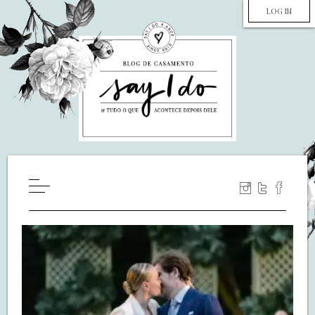
LOG IN
HOME
WILL YOU MARRY ME?
LUA DE MEL
COZINHA
DECORAÇÃO
DE NOIVA PRA NOIVA