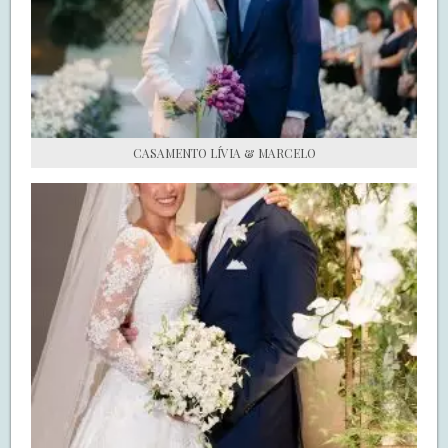
S.O.S CASADAS
FALE COM O SAY I DO
CASAMENTO LÍVIA & MARCELO