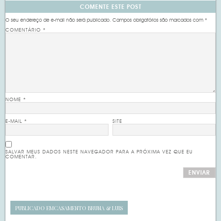
COMENTE ESTE POST
O seu endereço de e-mail não será publicado.
Campos obrigatórios são marcados com
*
COMENTÁRIO
*
NOME
*
E-MAIL
*
SITE
SALVAR MEUS DADOS NESTE NAVEGADOR PARA A PRÓXIMA VEZ QUE EU
COMENTAR.
PUBLICADO EM
CASAMENTO BRUNA & LUIS