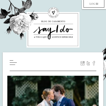
LOG IN
HOME
WILL YOU MARRY ME?
LUA DE MEL
COZINHA
DECORAÇÃO
DE NOIVA PRA NOIVA