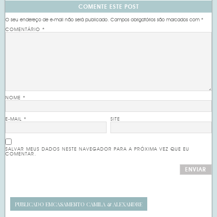
COMENTE ESTE POST
O seu endereço de e-mail não será publicado.
Campos obrigatórios são marcados com
*
COMENTÁRIO
*
NOME
*
E-MAIL
*
SITE
SALVAR MEUS DADOS NESTE NAVEGADOR PARA A PRÓXIMA VEZ QUE EU
COMENTAR.
PUBLICADO EM
CASAMENTO CAMILA & ALEXANDRE