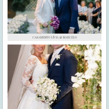
S.O.S CASADAS
FALE COM O SAY I DO
CASAMENTO LÍVIA & MARCELO