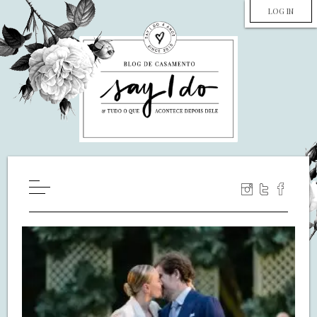
LOG IN
HOME
WILL YOU MARRY ME?
LUA DE MEL
COZINHA
DECORAÇÃO
DE NOIVA PRA NOIVA