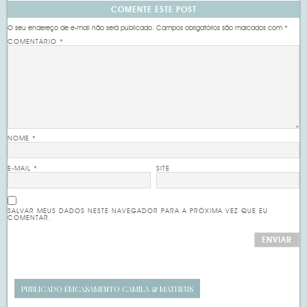
COMENTE ESTE POST
O seu endereço de e-mail não será publicado.
Campos obrigatórios são marcados com
*
COMENTÁRIO
*
NOME
*
E-MAIL
*
SITE
SALVAR MEUS DADOS NESTE NAVEGADOR PARA A PRÓXIMA VEZ QUE EU
COMENTAR.
PUBLICADO EM
CASAMENTO CAMILA & MATHEUS