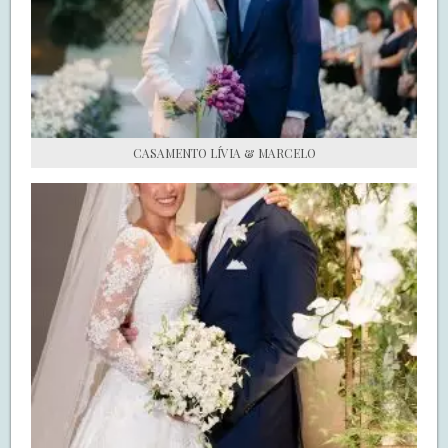
S.O.S CASADAS
FALE COM O SAY I DO
CASAMENTO LÍVIA & MARCELO