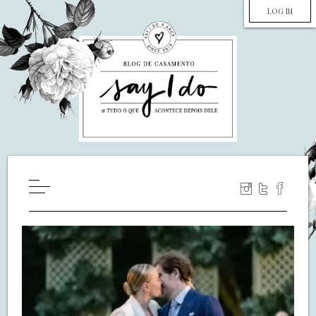
LOG IN
HOME
WILL YOU MARRY ME?
LUA DE MEL
COZINHA
DECORAÇÃO
DE NOIVA PRA NOIVA