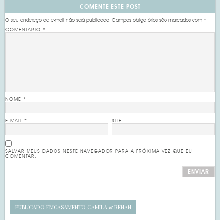
COMENTE ESTE POST
O seu endereço de e-mail não será publicado.
Campos obrigatórios são marcados com
*
COMENTÁRIO
*
NOME
*
E-MAIL
*
SITE
SALVAR MEUS DADOS NESTE NAVEGADOR PARA A PRÓXIMA VEZ QUE EU
COMENTAR.
PUBLICADO EM
CASAMENTO CAMILA & RENAN