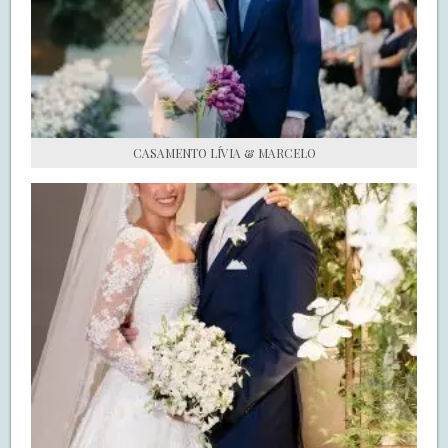
S.O.S CASADAS
FALE COM O SAY I DO
CASAMENTO LÍVIA & MARCELO