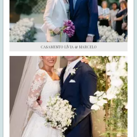
S.O.S CASADAS
FALE COM O SAY I DO
CASAMENTO LÍVIA & MARCELO