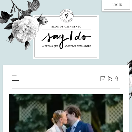
LOG IN
HOME
WILL YOU MARRY ME?
LUA DE MEL
COZINHA
DECORAÇÃO
DE NOIVA PRA NOIVA