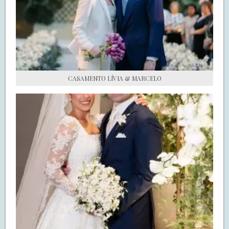
S.O.S CASADAS
FALE COM O SAY I DO
CASAMENTO LÍVIA & MARCELO