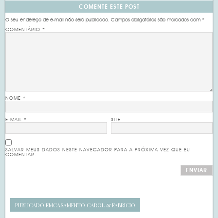
COMENTE ESTE POST
O seu endereço de e-mail não será publicado.
Campos obrigatórios são marcados com
*
COMENTÁRIO
*
NOME
*
E-MAIL
*
SITE
SALVAR MEUS DADOS NESTE NAVEGADOR PARA A PRÓXIMA VEZ QUE EU
COMENTAR.
PUBLICADO EM
CASAMENTO CAROL & FABRICIO