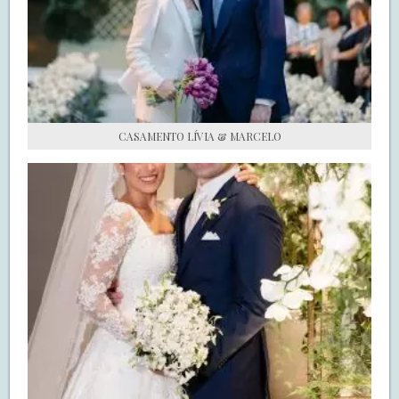
S.O.S CASADAS
FALE COM O SAY I DO
CASAMENTO LÍVIA & MARCELO