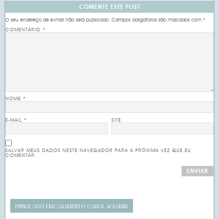
COMENTE ESTE POST
O seu endereço de e-mail não será publicado.
Campos obrigatórios são marcados com
*
COMENTÁRIO
*
NOME
*
E-MAIL
*
SITE
SALVAR MEUS DADOS NESTE NAVEGADOR PARA A PRÓXIMA VEZ QUE EU
COMENTAR.
PUBLICADO EM
CASAMENTO CAROL & SAMIR