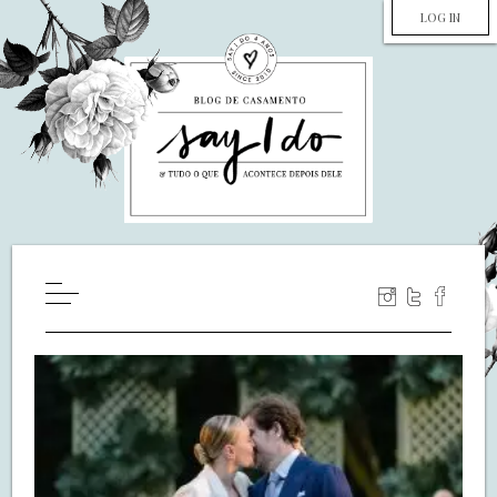
LOG IN
HOME
WILL YOU MARRY ME?
LUA DE MEL
COZINHA
DECORAÇÃO
DE NOIVA PRA NOIVA