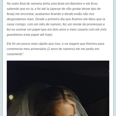
No outro final de semana tinha uma festa em Barretos e ele ficou
sabendo que eu ia, e foi até la (apesar de não gostar desse tipo de
festa) me encontrar, acabamos ficando e desde então não nos
desgrudamos mais. Desde o primeiro dia que ficamos ele falou que ia
casar comigo, com um mês de namoro, fez um monte de promessas e
fez eu assinar um papel que em dois anos e meio casaria com ele (nós
guardamos esse papel até hoje).
Ele foi um pouco mais rápido que isso, e na viagem que fizemos para
comemorar meu aniversário (2 anos de namoro) ele me pediu em
casamento”.