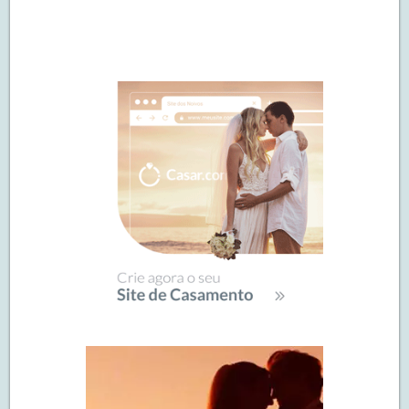
Navegação
de
SIDEBAR
posts