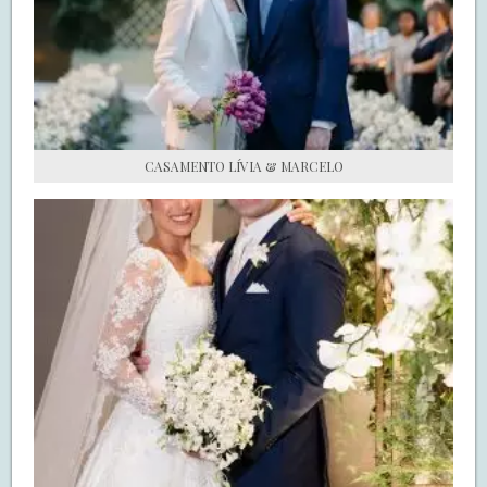
S.O.S CASADAS
FALE COM O SAY I DO
CASAMENTO LÍVIA & MARCELO