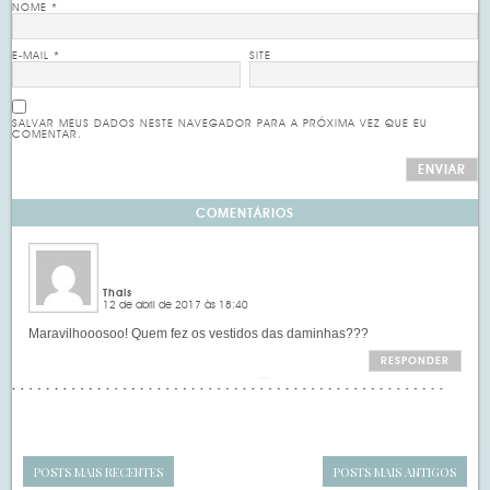
NOME
*
E-MAIL
*
SITE
SALVAR MEUS DADOS NESTE NAVEGADOR PARA A PRÓXIMA VEZ QUE EU
COMENTAR.
COMENTÁRIOS
Thais
12 de abril de 2017 às 18:40
Maravilhooosoo! Quem fez os vestidos das daminhas???
RESPONDER
POSTS MAIS RECENTES
POSTS MAIS ANTIGOS