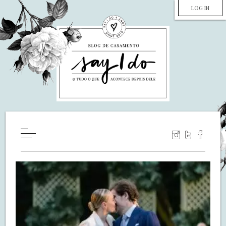
LOG IN
HOME
WILL YOU MARRY ME?
LUA DE MEL
COZINHA
DECORAÇÃO
DE NOIVA PRA NOIVA