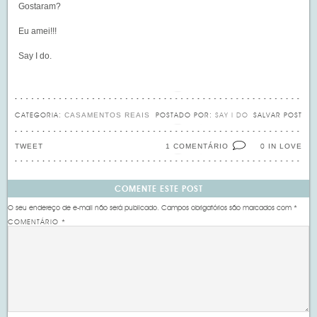
Gostaram?
Eu amei!!!
Say I do.
CASAMENTOS REAIS
CATEGORIA:
POSTADO POR:
SAY I DO
SALVAR POST
TWEET
1 COMENTÁRIO
IN LOVE
0
COMENTE ESTE POST
O seu endereço de e-mail não será publicado.
Campos obrigatórios são marcados com
*
COMENTÁRIO
*