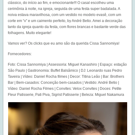
clássico, do início ao fim, e emocionante!!! O casal escolheu uma
cerimônia à noite, na igreja, seguida de uma festa super badalada. A
noiva estava maravilhosa, com um vestido no modelo evasê, com um
corte em “v” e um caimento perfeito, by André Betio. Amei a decoração
tanto da igreja quanto da festa, com flores brancas e bastante verde das
folhagens. Muito elegante!
Vamos ver? Os clicks que eu amo são da querida Cissa Sannomiya!
Fornecedores:
Foto: Cissa Sannomiya | Assessoria: Miguel Kanashiro | Espaço: estação
São Paulo | Gastronomia: Buffet Balsâmico | DJ: Leonardo ruas Pedro
Taveira | Vídeo: Daniel Rocha filmes | Decor: Titina Leão | Bar: Brothers
Bar | Bem-casados: Conceição bem-casados | Vestido: André Betio |
Vídeo: Daniel Rocha Filmes | Convites: Velox Convites | Doces: Petite
Fleur Patisserie, Pati Piva, Sigrist Patisserie | Beleza: Miguel Nakamura