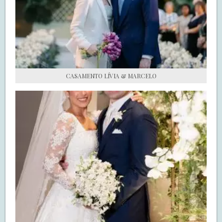
S.O.S CASADAS
FALE COM O SAY I DO
CASAMENTO LÍVIA & MARCELO