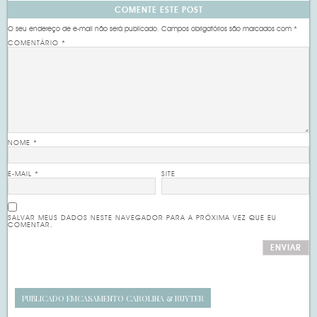
COMENTE ESTE POST
O seu endereço de e-mail não será publicado.
Campos obrigatórios são marcados com
*
COMENTÁRIO
*
NOME
*
E-MAIL
*
SITE
SALVAR MEUS DADOS NESTE NAVEGADOR PARA A PRÓXIMA VEZ QUE EU
COMENTAR.
PUBLICADO EM
CASAMENTO CAROLINA & RUYTER