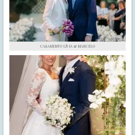
S.O.S CASADAS
FALE COM O SAY I DO
CASAMENTO LÍVIA & MARCELO