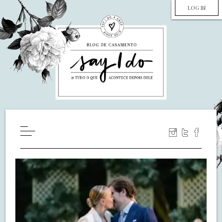
LOG IN
HOME
WILL YOU MARRY ME?
LUA DE MEL
COZINHA
DECORAÇÃO
DE NOIVA PRA NOIVA