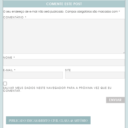
COMENTE ESTE POST
O seu endereço de e-mail não será publicado.
Campos obrigatórios são marcados com
*
COMENTÁRIO
*
NOME
*
E-MAIL
*
SITE
SALVAR MEUS DADOS NESTE NAVEGADOR PARA A PRÓXIMA VEZ QUE EU
COMENTAR.
PUBLICADO EM
CASAMENTO CIVIL CLARA & ANTÔNIO