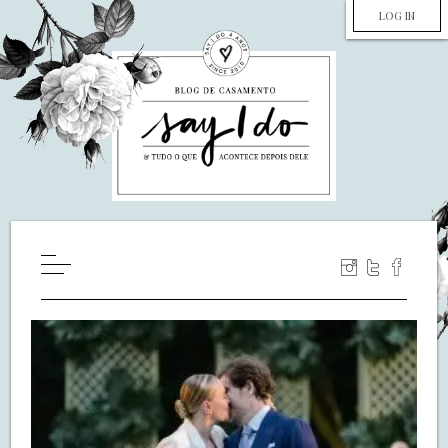
LOG IN
HOME
WILL YOU MARRY ME?
LUA DE MEL
COZINHA
DECORAÇÃO
DE NOIVA PRA NOIVA