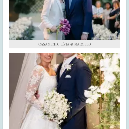
S.O.S CASADAS
FALE COM O SAY I DO
CASAMENTO LÍVIA & MARCELO