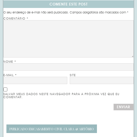
COMENTE ESTE POST
O seu endereço de e-mail não será publicado.
Campos obrigatórios são marcados com
*
COMENTÁRIO
*
NOME
*
E-MAIL
*
SITE
SALVAR MEUS DADOS NESTE NAVEGADOR PARA A PRÓXIMA VEZ QUE EU
COMENTAR.
PUBLICADO EM
CASAMENTO CIVIL CLARA & ANTÔNIO