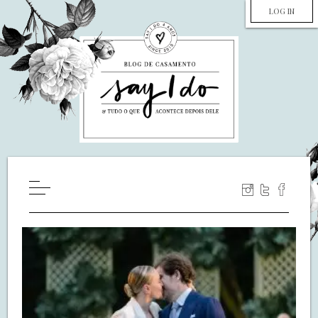
LOG IN
HOME
WILL YOU MARRY ME?
LUA DE MEL
COZINHA
DECORAÇÃO
DE NOIVA PRA NOIVA