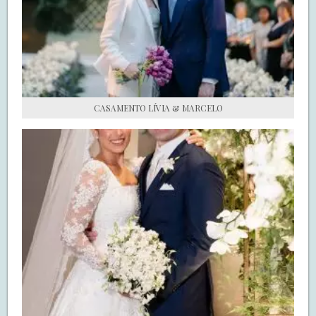
S.O.S CASADAS
FALE COM O SAY I DO
CASAMENTO LÍVIA & MARCELO