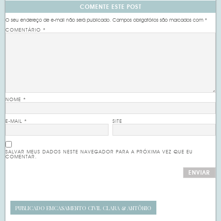
COMENTE ESTE POST
O seu endereço de e-mail não será publicado.
Campos obrigatórios são marcados com
*
COMENTÁRIO
*
NOME
*
E-MAIL
*
SITE
SALVAR MEUS DADOS NESTE NAVEGADOR PARA A PRÓXIMA VEZ QUE EU
COMENTAR.
PUBLICADO EM
CASAMENTO CIVIL CLARA & ANTÔNIO