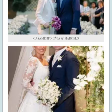
S.O.S CASADAS
FALE COM O SAY I DO
CASAMENTO LÍVIA & MARCELO