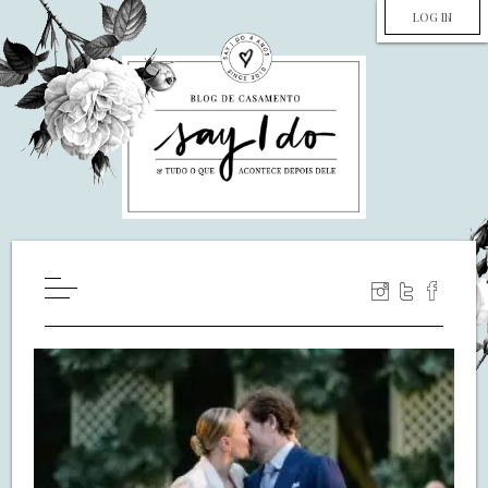
LOG IN
HOME
WILL YOU MARRY ME?
LUA DE MEL
COZINHA
DECORAÇÃO
DE NOIVA PRA NOIVA