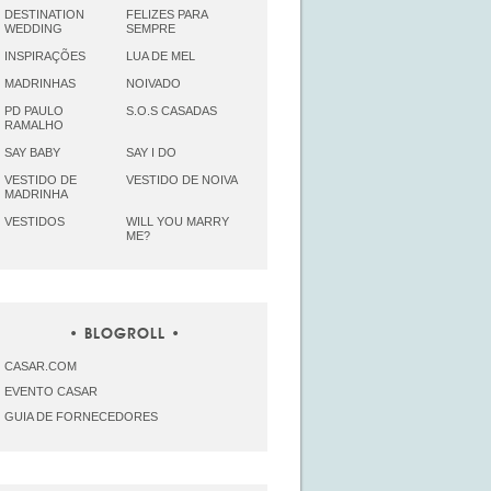
DESTINATION
FELIZES PARA
WEDDING
SEMPRE
INSPIRAÇÕES
LUA DE MEL
MADRINHAS
NOIVADO
PD PAULO
S.O.S CASADAS
RAMALHO
SAY BABY
SAY I DO
VESTIDO DE
VESTIDO DE NOIVA
MADRINHA
VESTIDOS
WILL YOU MARRY
ME?
BLOGROLL
CASAR.COM
EVENTO CASAR
GUIA DE FORNECEDORES