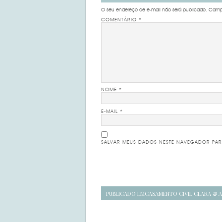
O seu endereço de e-mail não será publicado.
Campo
COMENTÁRIO
*
NOME
*
E-MAIL
*
SALVAR MEUS DADOS NESTE NAVEGADOR PAR
Navegação
PUBLICADO EM
CASAMENTO CIVIL CLARA & 
de