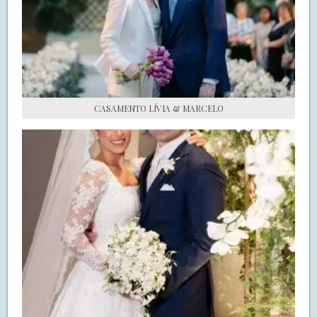
S.O.S CASADAS
FALE COM O SAY I DO
CASAMENTO LÍVIA & MARCELO