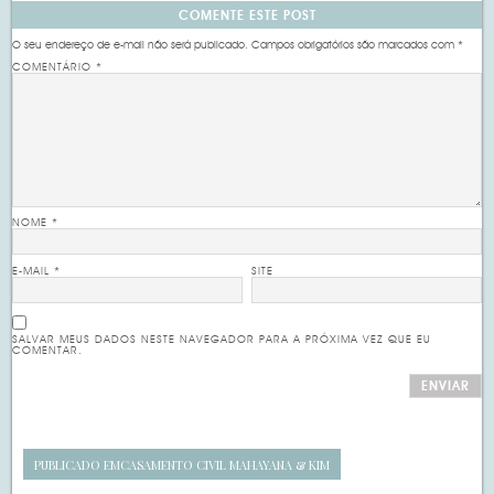
COMENTE ESTE POST
O seu endereço de e-mail não será publicado.
Campos obrigatórios são marcados com
*
COMENTÁRIO
*
NOME
*
E-MAIL
*
SITE
SALVAR MEUS DADOS NESTE NAVEGADOR PARA A PRÓXIMA VEZ QUE EU
COMENTAR.
PUBLICADO EM
CASAMENTO CIVIL MAHAYANA & KIM