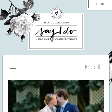
LOG IN
HOME
WILL YOU MARRY ME?
LUA DE MEL
COZINHA
DECORAÇÃO
DE NOIVA PRA NOIVA