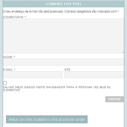
COMENTE ESTE POST
O seu endereço de e-mail não será publicado.
Campos obrigatórios são marcados com
*
COMENTÁRIO
*
NOME
*
E-MAIL
*
SITE
SALVAR MEUS DADOS NESTE NAVEGADOR PARA A PRÓXIMA VEZ QUE EU
COMENTAR.
PUBLICADO EM
CASAMENTO CIVIL MAHAYANA & KIM