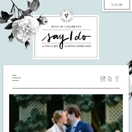
LOG IN
HOME
WILL YOU MARRY ME?
LUA DE MEL
COZINHA
DECORAÇÃO
DE NOIVA PRA NOIVA