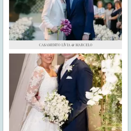
S.O.S CASADAS
FALE COM O SAY I DO
CASAMENTO LÍVIA & MARCELO