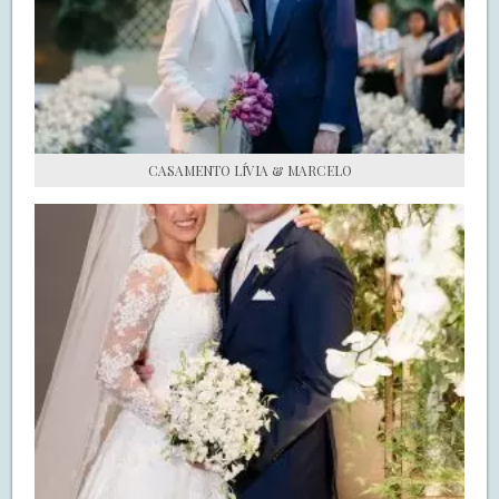
S.O.S CASADAS
FALE COM O SAY I DO
CASAMENTO LÍVIA & MARCELO