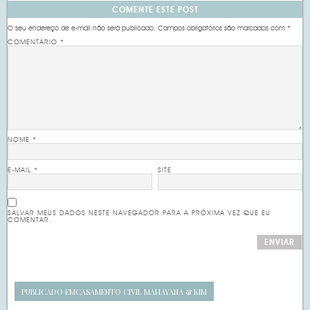
COMENTE ESTE POST
O seu endereço de e-mail não será publicado.
Campos obrigatórios são marcados com
*
COMENTÁRIO
*
NOME
*
E-MAIL
*
SITE
SALVAR MEUS DADOS NESTE NAVEGADOR PARA A PRÓXIMA VEZ QUE EU
COMENTAR.
PUBLICADO EM
CASAMENTO CIVIL MAHAYANA & KIM