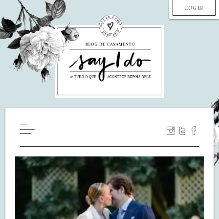
LOG IN
HOME
WILL YOU MARRY ME?
LUA DE MEL
COZINHA
DECORAÇÃO
DE NOIVA PRA NOIVA