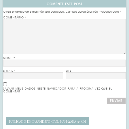
COMENTE ESTE POST
O seu endereço de e-mail não será publicado.
Campos obrigatórios são marcados com
*
COMENTÁRIO
*
NOME
*
E-MAIL
*
SITE
SALVAR MEUS DADOS NESTE NAVEGADOR PARA A PRÓXIMA VEZ QUE EU
COMENTAR.
PUBLICADO EM
CASAMENTO CIVIL MAHAYANA & KIM