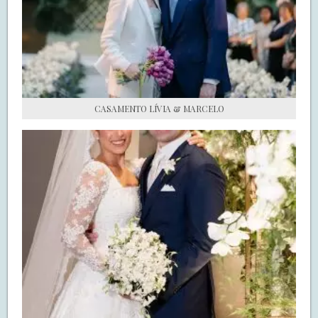
S.O.S CASADAS
FALE COM O SAY I DO
CASAMENTO LÍVIA & MARCELO