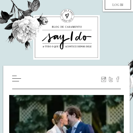
LOG IN
HOME
WILL YOU MARRY ME?
LUA DE MEL
COZINHA
DECORAÇÃO
DE NOIVA PRA NOIVA