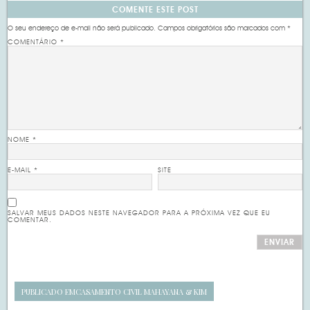
COMENTE ESTE POST
O seu endereço de e-mail não será publicado.
Campos obrigatórios são marcados com
*
COMENTÁRIO
*
NOME
*
E-MAIL
*
SITE
SALVAR MEUS DADOS NESTE NAVEGADOR PARA A PRÓXIMA VEZ QUE EU
COMENTAR.
PUBLICADO EM
CASAMENTO CIVIL MAHAYANA & KIM