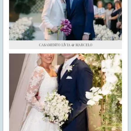
S.O.S CASADAS
FALE COM O SAY I DO
CASAMENTO LÍVIA & MARCELO