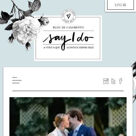
LOG IN
HOME
WILL YOU MARRY ME?
LUA DE MEL
COZINHA
DECORAÇÃO
DE NOIVA PRA NOIVA