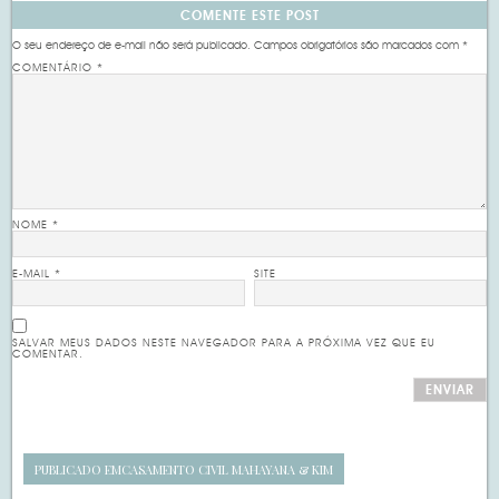
COMENTE ESTE POST
O seu endereço de e-mail não será publicado.
Campos obrigatórios são marcados com
*
COMENTÁRIO
*
NOME
*
E-MAIL
*
SITE
SALVAR MEUS DADOS NESTE NAVEGADOR PARA A PRÓXIMA VEZ QUE EU
COMENTAR.
PUBLICADO EM
CASAMENTO CIVIL MAHAYANA & KIM