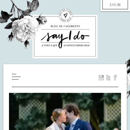
LOG IN
HOME
WILL YOU MARRY ME?
LUA DE MEL
COZINHA
DECORAÇÃO
DE NOIVA PRA NOIVA