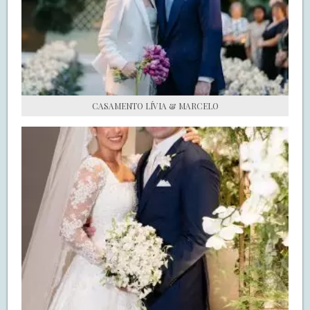
S.O.S CASADAS
FALE COM O SAY I DO
CASAMENTO LÍVIA & MARCELO