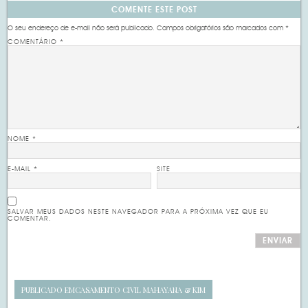
COMENTE ESTE POST
O seu endereço de e-mail não será publicado.
Campos obrigatórios são marcados com
*
COMENTÁRIO
*
NOME
*
E-MAIL
*
SITE
SALVAR MEUS DADOS NESTE NAVEGADOR PARA A PRÓXIMA VEZ QUE EU
COMENTAR.
PUBLICADO EM
CASAMENTO CIVIL MAHAYANA & KIM