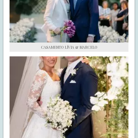
S.O.S CASADAS
FALE COM O SAY I DO
CASAMENTO LÍVIA & MARCELO