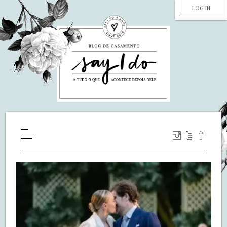
LOG IN
HOME
WILL YOU MARRY ME?
LUA DE MEL
COZINHA
DECORAÇÃO
DE NOIVA PRA NOIVA