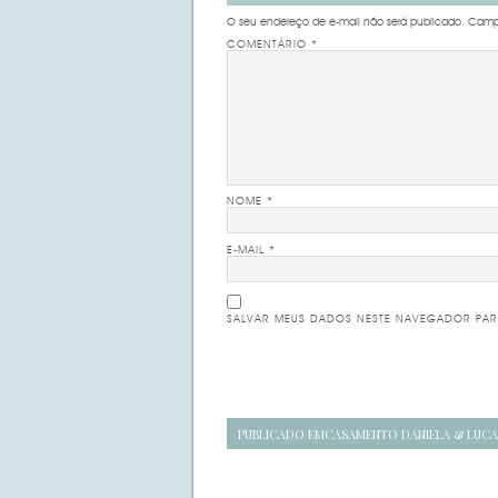
O seu endereço de e-mail não será publicado.
Campo
COMENTÁRIO
*
NOME
*
E-MAIL
*
SALVAR MEUS DADOS NESTE NAVEGADOR PAR
Navegação
PUBLICADO EM
CASAMENTO DANIELA & LUCA
de