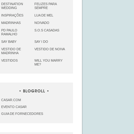
DESTINATION
FELIZES PARA
WEDDING
SEMPRE
INSPIRAÇÕES
LUA DE MEL
MADRINHAS
NOIVADO
PD PAULO
S.O.S CASADAS
RAMALHO
SAY BABY
SAY I DO
VESTIDO DE
VESTIDO DE NOIVA
MADRINHA
VESTIDOS
WILL YOU MARRY
ME?
BLOGROLL
CASAR.COM
EVENTO CASAR
GUIA DE FORNECEDORES