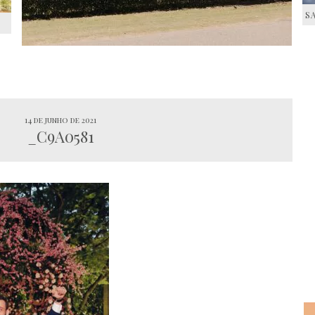
S
S
14 de junho de 2021
_C9A0581