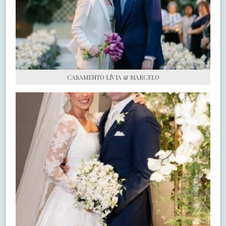
S.O.S CASADAS
FALE COM O SAY I DO
CASAMENTO LÍVIA & MARCELO