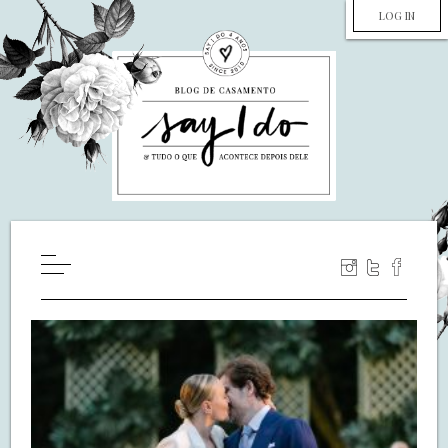
LOG IN
HOME
WILL YOU MARRY ME?
LUA DE MEL
COZINHA
DECORAÇÃO
DE NOIVA PRA NOIVA