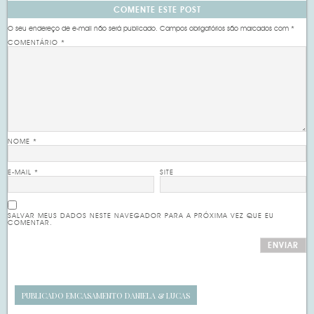
COMENTE ESTE POST
O seu endereço de e-mail não será publicado.
Campos obrigatórios são marcados com
*
COMENTÁRIO
*
NOME
*
E-MAIL
*
SITE
SALVAR MEUS DADOS NESTE NAVEGADOR PARA A PRÓXIMA VEZ QUE EU
COMENTAR.
PUBLICADO EM
CASAMENTO DANIELA & LUCAS