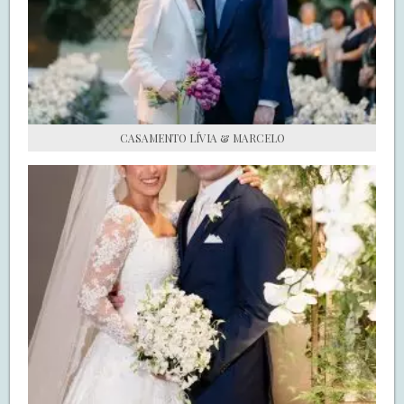
S.O.S CASADAS
FALE COM O SAY I DO
CASAMENTO LÍVIA & MARCELO