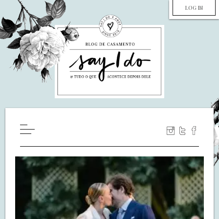
LOG IN
HOME
WILL YOU MARRY ME?
LUA DE MEL
COZINHA
DECORAÇÃO
DE NOIVA PRA NOIVA