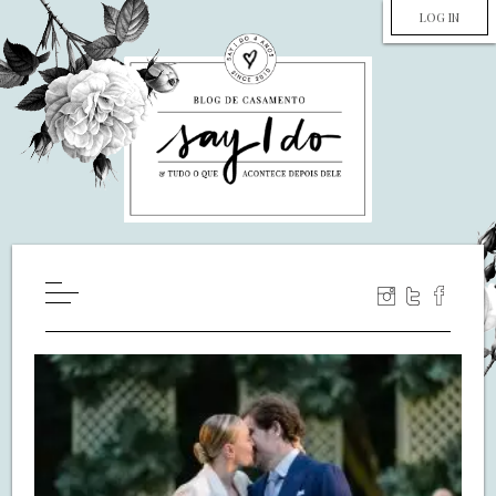
LOG IN
HOME
WILL YOU MARRY ME?
LUA DE MEL
COZINHA
DECORAÇÃO
DE NOIVA PRA NOIVA