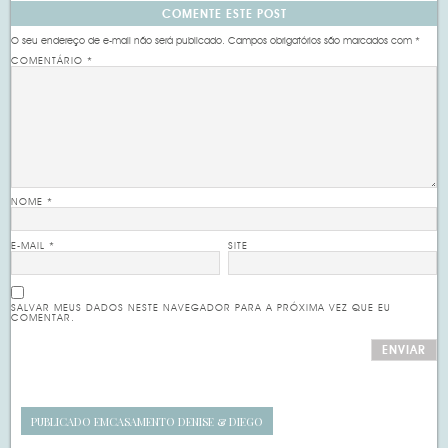
COMENTE ESTE POST
O seu endereço de e-mail não será publicado.
Campos obrigatórios são marcados com
*
COMENTÁRIO
*
NOME
*
E-MAIL
*
SITE
SALVAR MEUS DADOS NESTE NAVEGADOR PARA A PRÓXIMA VEZ QUE EU
COMENTAR.
PUBLICADO EM
CASAMENTO DENISE & DIEGO