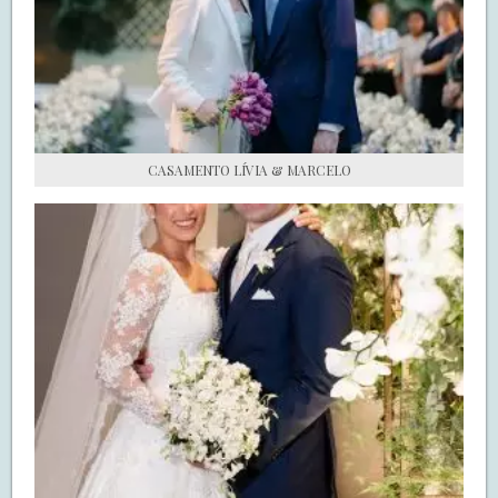
S.O.S CASADAS
FALE COM O SAY I DO
CASAMENTO LÍVIA & MARCELO