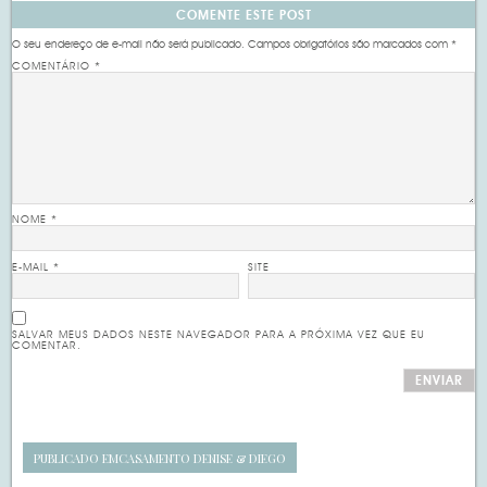
COMENTE ESTE POST
O seu endereço de e-mail não será publicado.
Campos obrigatórios são marcados com
*
COMENTÁRIO
*
NOME
*
E-MAIL
*
SITE
SALVAR MEUS DADOS NESTE NAVEGADOR PARA A PRÓXIMA VEZ QUE EU
COMENTAR.
PUBLICADO EM
CASAMENTO DENISE & DIEGO