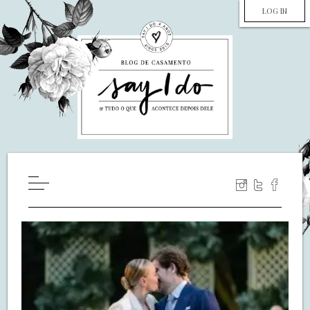
LOG IN
HOME
WILL YOU MARRY ME?
LUA DE MEL
COZINHA
DECORAÇÃO
DE NOIVA PRA NOIVA