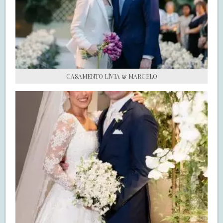
S.O.S CASADAS
FALE COM O SAY I DO
CASAMENTO LÍVIA & MARCELO