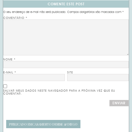
COMENTE ESTE POST
O seu endereço de e-mail não será publicado.
Campos obrigatórios são marcados com
*
COMENTÁRIO
*
NOME
*
E-MAIL
*
SITE
SALVAR MEUS DADOS NESTE NAVEGADOR PARA A PRÓXIMA VEZ QUE EU
COMENTAR.
PUBLICADO EM
CASAMENTO DENISE & DIEGO