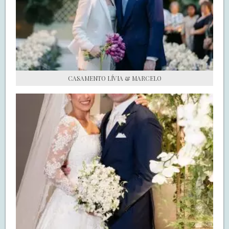
S.O.S CASADAS
FALE COM O SAY I DO
CASAMENTO LÍVIA & MARCELO