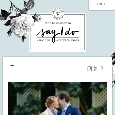
LOG IN
HOME
WILL YOU MARRY ME?
LUA DE MEL
COZINHA
DECORAÇÃO
DE NOIVA PRA NOIVA