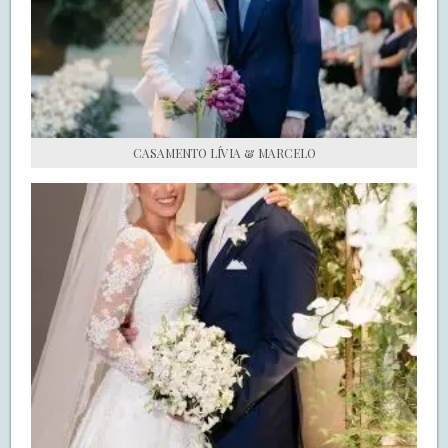
S.O.S CASADAS
FALE COM O SAY I DO
CASAMENTO LÍVIA & MARCELO