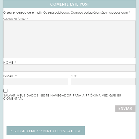
COMENTE ESTE POST
O seu endereço de e-mail não será publicado.
Campos obrigatórios são marcados com
*
COMENTÁRIO
*
NOME
*
E-MAIL
*
SITE
SALVAR MEUS DADOS NESTE NAVEGADOR PARA A PRÓXIMA VEZ QUE EU
COMENTAR.
PUBLICADO EM
CASAMENTO DENISE & DIEGO