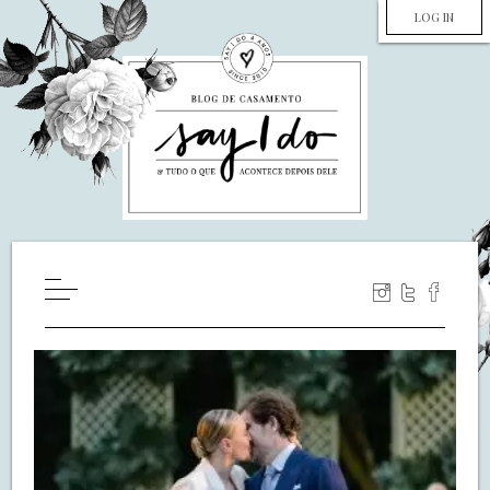
LOG IN
HOME
WILL YOU MARRY ME?
LUA DE MEL
COZINHA
DECORAÇÃO
DE NOIVA PRA NOIVA