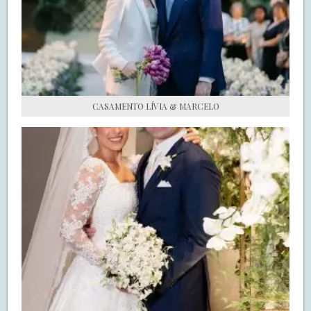
S.O.S CASADAS
FALE COM O SAY I DO
CASAMENTO LÍVIA & MARCELO