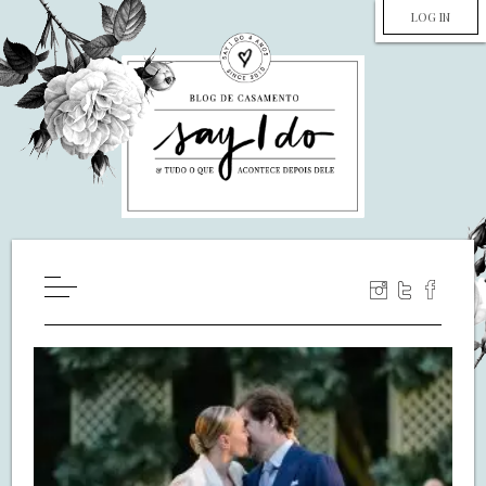
LOG IN
HOME
WILL YOU MARRY ME?
LUA DE MEL
COZINHA
DECORAÇÃO
DE NOIVA PRA NOIVA