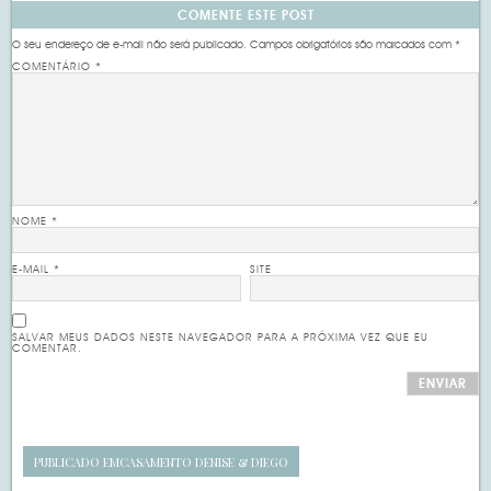
COMENTE ESTE POST
O seu endereço de e-mail não será publicado.
Campos obrigatórios são marcados com
*
COMENTÁRIO
*
NOME
*
E-MAIL
*
SITE
SALVAR MEUS DADOS NESTE NAVEGADOR PARA A PRÓXIMA VEZ QUE EU
COMENTAR.
PUBLICADO EM
CASAMENTO DENISE & DIEGO