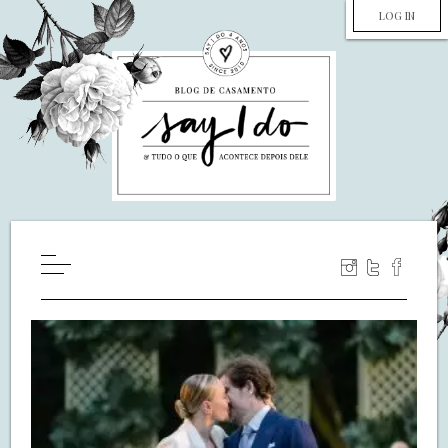
LOG IN
HOME
WILL YOU MARRY ME?
LUA DE MEL
COZINHA
DECORAÇÃO
DE NOIVA PRA NOIVA