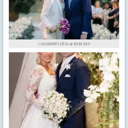
S.O.S CASADAS
FALE COM O SAY I DO
CASAMENTO LÍVIA & MARCELO