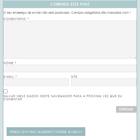
COMENTE ESTE POST
O seu endereço de e-mail não será publicado.
Campos obrigatórios são marcados com
*
COMENTÁRIO
*
NOME
*
E-MAIL
*
SITE
SALVAR MEUS DADOS NESTE NAVEGADOR PARA A PRÓXIMA VEZ QUE EU
COMENTAR.
PUBLICADO EM
CASAMENTO DENISE & DIEGO