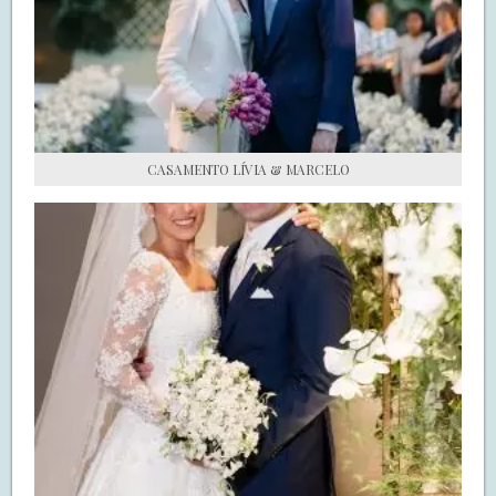
S.O.S CASADAS
FALE COM O SAY I DO
CASAMENTO LÍVIA & MARCELO