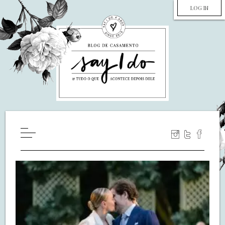
LOG IN
HOME
WILL YOU MARRY ME?
LUA DE MEL
COZINHA
DECORAÇÃO
DE NOIVA PRA NOIVA