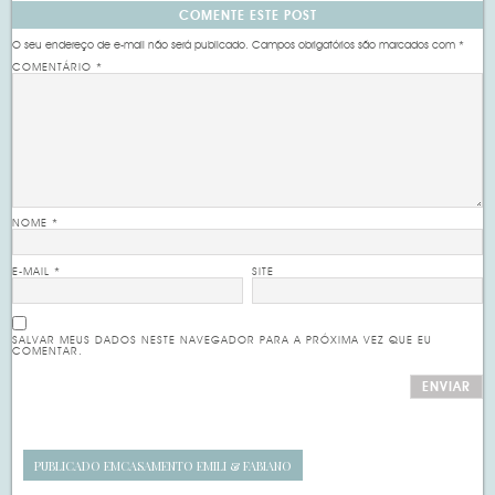
COMENTE ESTE POST
O seu endereço de e-mail não será publicado.
Campos obrigatórios são marcados com
*
COMENTÁRIO
*
NOME
*
E-MAIL
*
SITE
SALVAR MEUS DADOS NESTE NAVEGADOR PARA A PRÓXIMA VEZ QUE EU
COMENTAR.
PUBLICADO EM
CASAMENTO EMILI & FABIANO