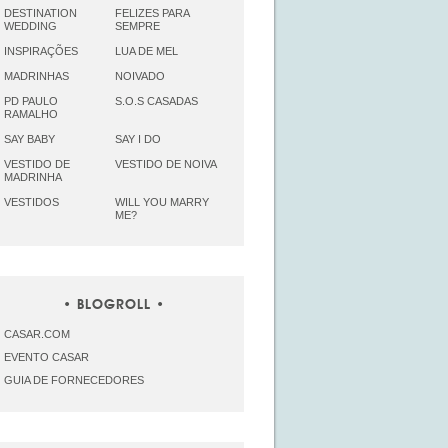
DESTINATION
FELIZES PARA
WEDDING
SEMPRE
INSPIRAÇÕES
LUA DE MEL
MADRINHAS
NOIVADO
PD PAULO
S.O.S CASADAS
RAMALHO
SAY BABY
SAY I DO
VESTIDO DE
VESTIDO DE NOIVA
MADRINHA
VESTIDOS
WILL YOU MARRY
ME?
BLOGROLL
CASAR.COM
EVENTO CASAR
GUIA DE FORNECEDORES