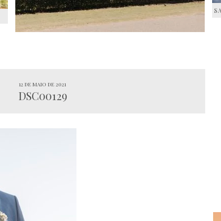
S
S
12 de maio de 2021
DSC00129