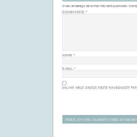
O seu endereço de e-mail não será publicado.
Campo
COMENTÁRIO
*
NOME
*
E-MAIL
*
SALVAR MEUS DADOS NESTE NAVEGADOR PAR
Navegação
PUBLICADO EM
CASAMENTO EMILI & FABIANO
de