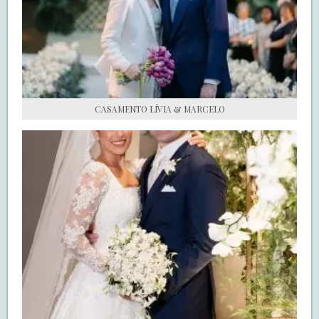
S.O.S CASADAS
FALE COM O SAY I DO
CASAMENTO LÍVIA & MARCELO