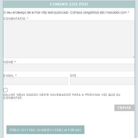
COMENTE ESTE POST
O seu endereço de e-mail não será publicado.
Campos obrigatórios são marcados com
*
COMENTÁRIO
*
NOME
*
E-MAIL
*
SITE
SALVAR MEUS DADOS NESTE NAVEGADOR PARA A PRÓXIMA VEZ QUE EU
COMENTAR.
PUBLICADO EM
CASAMENTO EMILI & FABIANO