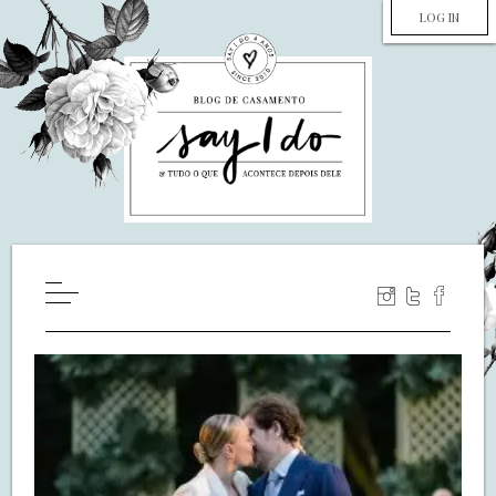
LOG IN
HOME
WILL YOU MARRY ME?
LUA DE MEL
COZINHA
DECORAÇÃO
DE NOIVA PRA NOIVA