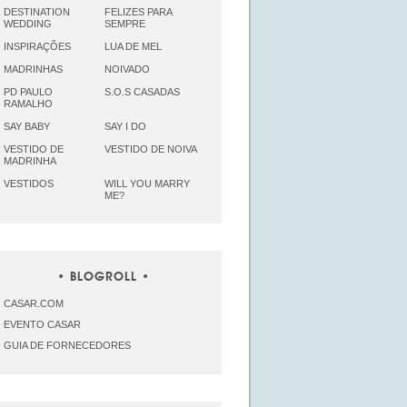
DESTINATION
FELIZES PARA
WEDDING
SEMPRE
INSPIRAÇÕES
LUA DE MEL
MADRINHAS
NOIVADO
PD PAULO
S.O.S CASADAS
RAMALHO
SAY BABY
SAY I DO
VESTIDO DE
VESTIDO DE NOIVA
MADRINHA
VESTIDOS
WILL YOU MARRY
ME?
BLOGROLL
CASAR.COM
EVENTO CASAR
GUIA DE FORNECEDORES