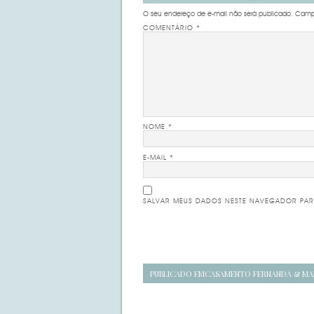
O seu endereço de e-mail não será publicado.
Campo
COMENTÁRIO
*
NOME
*
E-MAIL
*
SALVAR MEUS DADOS NESTE NAVEGADOR PAR
Navegação
PUBLICADO EM
CASAMENTO FERNANDA & MA
de