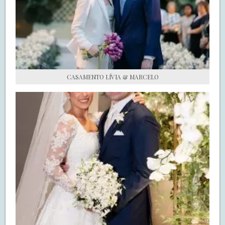
S.O.S CASADAS
FALE COM O SAY I DO
CASAMENTO LÍVIA & MARCELO