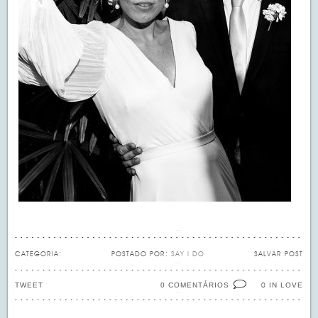
CATEGORIA:
POSTADO POR:
SAY I DO
SALVAR POST
TWEET
0 COMENTÁRIOS
IN LOVE
0