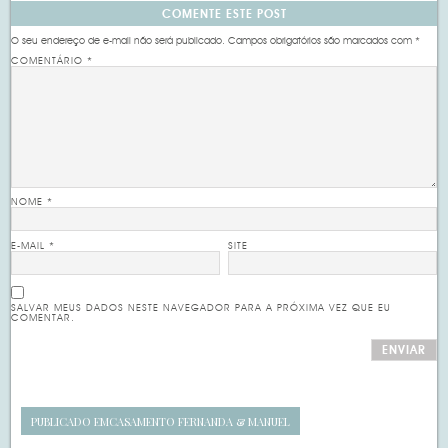
COMENTE ESTE POST
O seu endereço de e-mail não será publicado.
Campos obrigatórios são marcados com
*
COMENTÁRIO
*
NOME
*
E-MAIL
*
SITE
SALVAR MEUS DADOS NESTE NAVEGADOR PARA A PRÓXIMA VEZ QUE EU
COMENTAR.
PUBLICADO EM
CASAMENTO FERNANDA & MANUEL