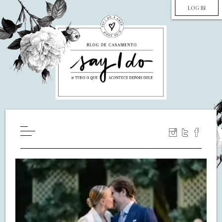
LOG IN
HOME
WILL YOU MARRY ME?
LUA DE MEL
COZINHA
DECORAÇÃO
DE NOIVA PRA NOIVA