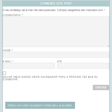
COMENTE ESTE POST
O seu endereço de e-mail não será publicado.
Campos obrigatórios são marcados com
*
COMENTÁRIO
*
NOME
*
E-MAIL
*
SITE
SALVAR MEUS DADOS NESTE NAVEGADOR PARA A PRÓXIMA VEZ QUE EU
COMENTAR.
PUBLICADO EM
CASAMENTO FERNANDA & MANUEL