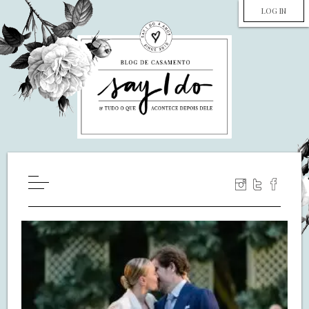
LOG IN
HOME
WILL YOU MARRY ME?
LUA DE MEL
COZINHA
DECORAÇÃO
DE NOIVA PRA NOIVA