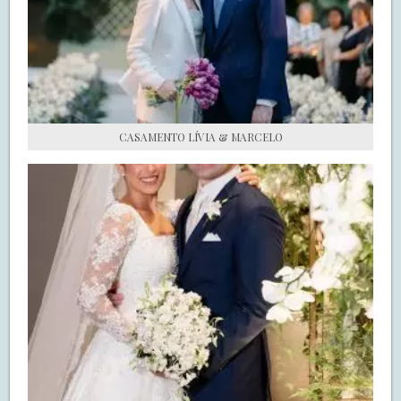
S.O.S CASADAS
FALE COM O SAY I DO
CASAMENTO LÍVIA & MARCELO