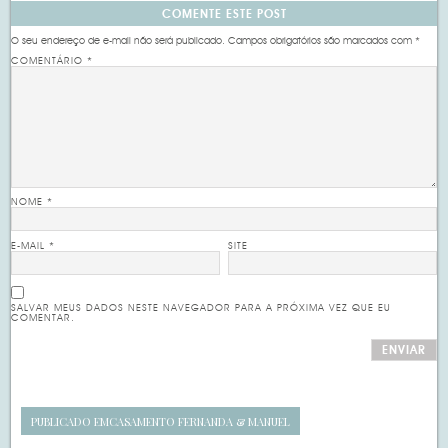
COMENTE ESTE POST
O seu endereço de e-mail não será publicado.
Campos obrigatórios são marcados com
*
COMENTÁRIO
*
NOME
*
E-MAIL
*
SITE
SALVAR MEUS DADOS NESTE NAVEGADOR PARA A PRÓXIMA VEZ QUE EU
COMENTAR.
PUBLICADO EM
CASAMENTO FERNANDA & MANUEL