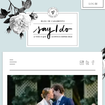
LOG IN
HOME
WILL YOU MARRY ME?
LUA DE MEL
COZINHA
DECORAÇÃO
DE NOIVA PRA NOIVA