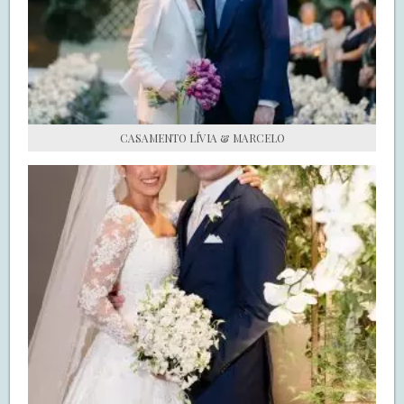
S.O.S CASADAS
FALE COM O SAY I DO
CASAMENTO LÍVIA & MARCELO