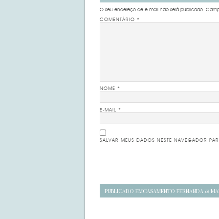
O seu endereço de e-mail não será publicado.
Campo
COMENTÁRIO
*
NOME
*
E-MAIL
*
SALVAR MEUS DADOS NESTE NAVEGADOR PAR
Navegação
PUBLICADO EM
CASAMENTO FERNANDA & MA
de