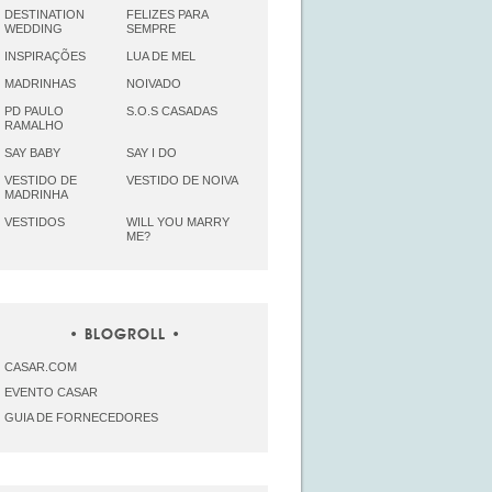
DESTINATION
FELIZES PARA
WEDDING
SEMPRE
INSPIRAÇÕES
LUA DE MEL
MADRINHAS
NOIVADO
PD PAULO
S.O.S CASADAS
RAMALHO
SAY BABY
SAY I DO
VESTIDO DE
VESTIDO DE NOIVA
MADRINHA
VESTIDOS
WILL YOU MARRY
ME?
BLOGROLL
CASAR.COM
EVENTO CASAR
GUIA DE FORNECEDORES