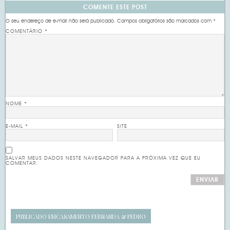
COMENTE ESTE POST
O seu endereço de e-mail não será publicado.
Campos obrigatórios são marcados com
*
COMENTÁRIO
*
NOME
*
E-MAIL
*
SITE
SALVAR MEUS DADOS NESTE NAVEGADOR PARA A PRÓXIMA VEZ QUE EU
COMENTAR.
PUBLICADO EM
CASAMENTO FERNANDA & PEDRO