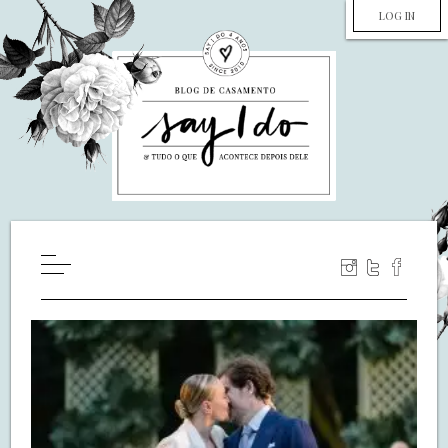
LOG IN
HOME
WILL YOU MARRY ME?
LUA DE MEL
COZINHA
DECORAÇÃO
DE NOIVA PRA NOIVA