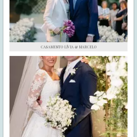
S.O.S CASADAS
FALE COM O SAY I DO
CASAMENTO LÍVIA & MARCELO