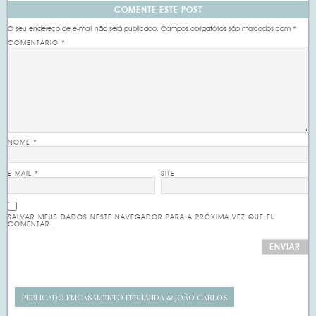
COMENTE ESTE POST
O seu endereço de e-mail não será publicado.
Campos obrigatórios são marcados com
*
COMENTÁRIO
*
NOME
*
E-MAIL
*
SITE
SALVAR MEUS DADOS NESTE NAVEGADOR PARA A PRÓXIMA VEZ QUE EU
COMENTAR.
PUBLICADO EM
CASAMENTO FERNANDA & JOÃO CARLOS