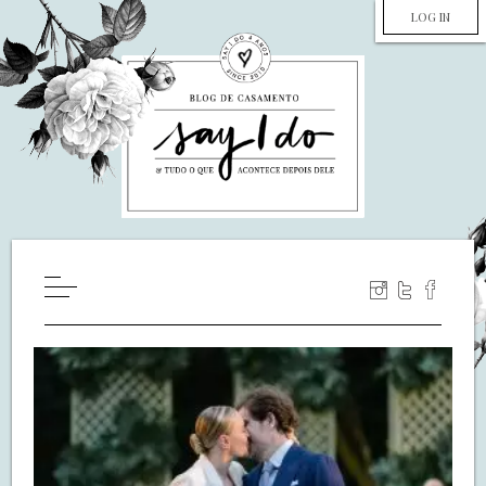
LOG IN
HOME
WILL YOU MARRY ME?
LUA DE MEL
COZINHA
DECORAÇÃO
DE NOIVA PRA NOIVA