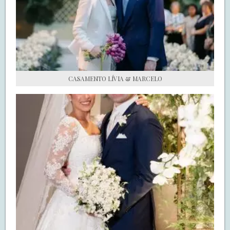
S.O.S CASADAS
FALE COM O SAY I DO
CASAMENTO LÍVIA & MARCELO