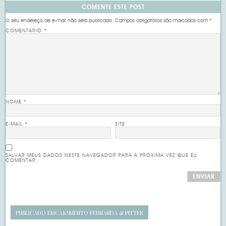
COMENTE ESTE POST
O seu endereço de e-mail não será publicado.
Campos obrigatórios são marcados com
*
COMENTÁRIO
*
NOME
*
E-MAIL
*
SITE
SALVAR MEUS DADOS NESTE NAVEGADOR PARA A PRÓXIMA VEZ QUE EU
COMENTAR.
PUBLICADO EM
CASAMENTO FERNANDA & PITTER