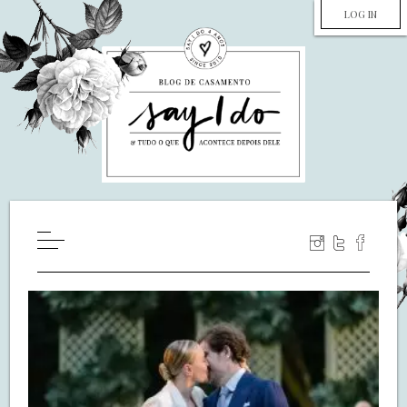
LOG IN
HOME
WILL YOU MARRY ME?
LUA DE MEL
COZINHA
DECORAÇÃO
DE NOIVA PRA NOIVA