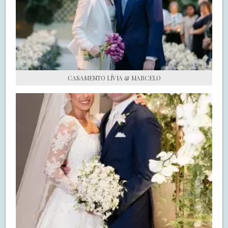
S.O.S CASADAS
FALE COM O SAY I DO
CASAMENTO LÍVIA & MARCELO