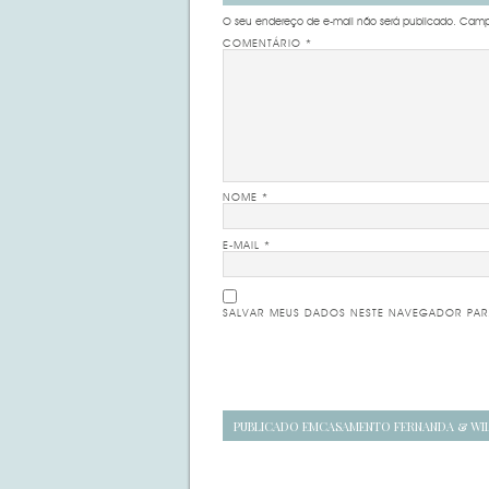
O seu endereço de e-mail não será publicado.
Campo
COMENTÁRIO
*
NOME
*
E-MAIL
*
SALVAR MEUS DADOS NESTE NAVEGADOR PAR
Navegação
PUBLICADO EM
CASAMENTO FERNANDA & WI
de