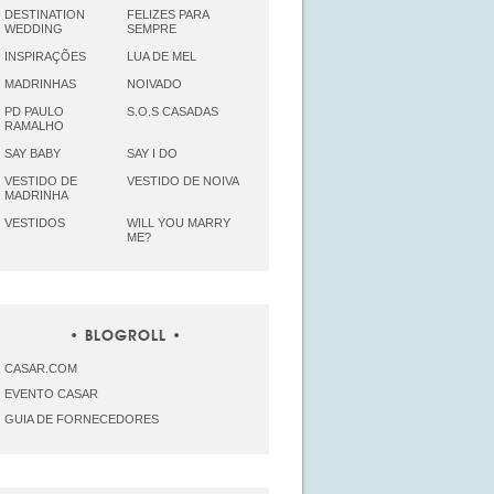
DESTINATION
FELIZES PARA
WEDDING
SEMPRE
INSPIRAÇÕES
LUA DE MEL
MADRINHAS
NOIVADO
PD PAULO
S.O.S CASADAS
RAMALHO
SAY BABY
SAY I DO
VESTIDO DE
VESTIDO DE NOIVA
MADRINHA
VESTIDOS
WILL YOU MARRY
ME?
BLOGROLL
CASAR.COM
EVENTO CASAR
GUIA DE FORNECEDORES