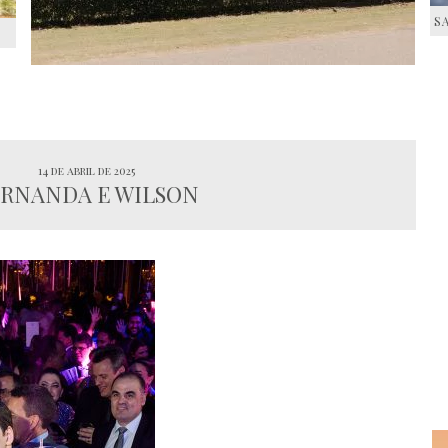
S
S
14 de abril de 2025
RNANDA E WILSON