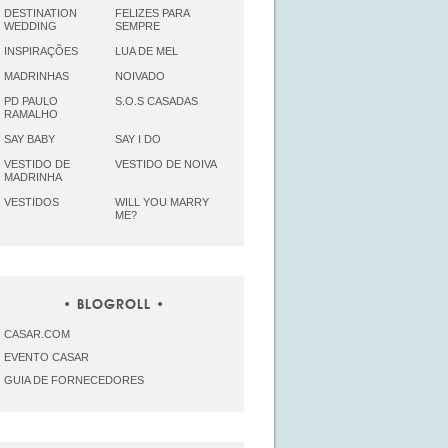
DESTINATION
FELIZES PARA
WEDDING
SEMPRE
INSPIRAÇÕES
LUA DE MEL
MADRINHAS
NOIVADO
PD PAULO
S.O.S CASADAS
RAMALHO
SAY BABY
SAY I DO
VESTIDO DE
VESTIDO DE NOIVA
MADRINHA
VESTIDOS
WILL YOU MARRY
ME?
BLOGROLL
CASAR.COM
EVENTO CASAR
GUIA DE FORNECEDORES