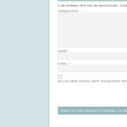
O seu endereço de e-mail não será publicado.
Campo
COMENTÁRIO
*
NOME
*
E-MAIL
*
SALVAR MEUS DADOS NESTE NAVEGADOR PAR
Navegação
PUBLICADO EM
CASAMENTO FERNANDA & WI
de